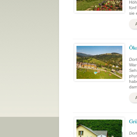
Höh
fün
sie 
Öko
Dorf
War
Sehr
phy
hab
dami
Grü
Dorf