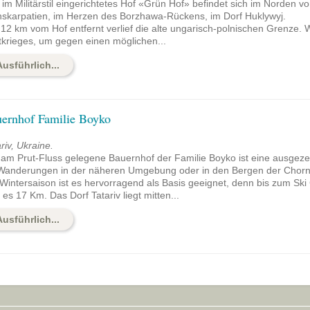
im Militärstil eingerichtetes Hof «Grün Hof» befindet sich im Norden v
nskarpatien, im Herzen des Borzhawa-Rückens, im Dorf Huklywyj.
12 km vom Hof entfernt verlief die alte ungarisch-polnischen Grenze.
tkrieges, um gegen einen möglichen...
Ausführlich...
ernhof Familie Boyko
riv, Ukraine.
 am Prut-Fluss gelegene Bauernhof der Familie Boyko ist eine ausgeze
 Wanderungen in der näheren Umgebung oder in den Bergen der Chorn
Wintersaison ist es hervorragend als Basis geeignet, denn bis zum Ski
 es 17 Km. Das Dorf Tatariv liegt mitten...
Ausführlich...