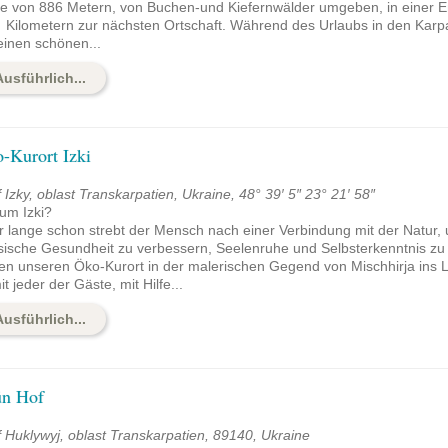
e von 886 Metern, von Buchen-und Kiefernwälder umgeben, in einer E
f Kilometern zur nächsten Ortschaft. Während des Urlaubs in den Kar
einen schönen...
Ausführlich...
-Kurort Izki
 Izky, oblast Transkarpatien, Ukraine, 48° 39′ 5″ 23° 21′ 58″
um Izki?
 lange schon strebt der Mensch nach einer Verbindung mit der Natur, 
sische Gesundheit zu verbessern, Seelenruhe und Selbsterkenntnis zu 
en unseren Öko-Kurort in der malerischen Gegend von Mischhirja ins 
t jeder der Gäste, mit Hilfe...
Ausführlich...
n Hof
 Huklywyj, oblast Transkarpatien, 89140, Ukraine