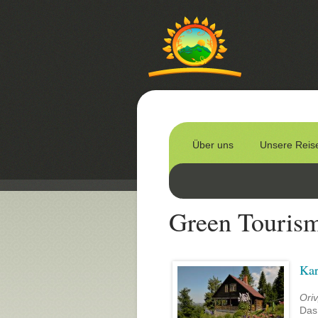
Über uns
Unsere Reis
Green Touris
Kar
Oriv
Das 