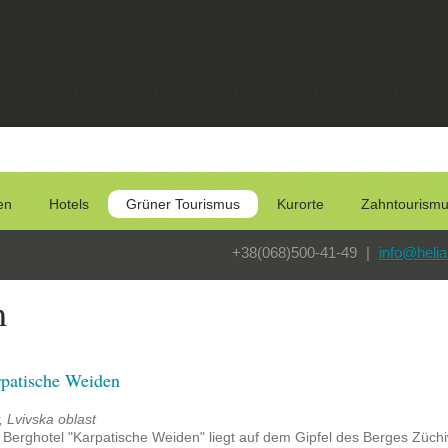
en
Hotels
Grüner Tourismus
Kurorte
Zahntourism
+38(068)500-41-49
|
info@helia
m
patische Weiden
, Lvivska oblast
Berghotel "Karpatische Weiden" liegt auf dem Gipfel des Berges Züchiw