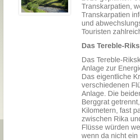
Transkarpatien, wo
Transkarpatien in
und abwechslungs
Touristen zahlreic
Das Tereble-Rik
Das Tereble-Riksk
Anlage zur Energ
Das eigentliche K
verschiedenen Fl
Anlage. Die beiden
Berggrat getrennt,
Kilometern, fast p
zwischen Rika und
Flüsse würden weit
wenn da nicht ei