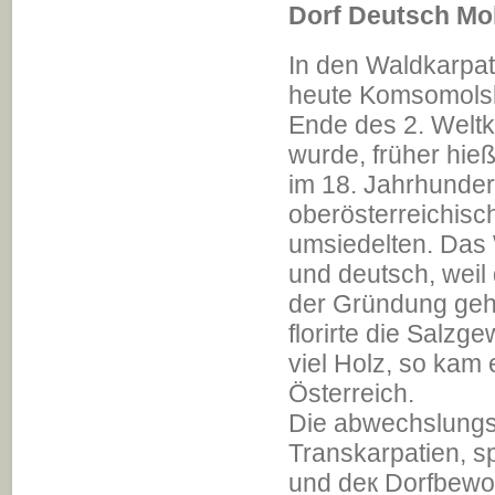
Dorf Deutsch Mo
In den Waldkarpate
heute Komsomolsk,
Ende des 2. Weltk
wurde, früher hie
im 18. Jahrhundert
oberösterreichisc
umsiedelten. Das 
und deutsch, weil
der Gründung geh
florirte die Salzg
viel Holz, so kam 
Österreich.
Die abwechslungsr
Transkarpatien, s
und deк Dorfbewo