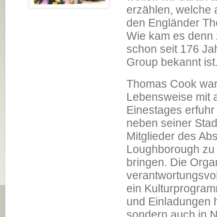
erzählen, welche a
den Engländer T
Wie kam es denn 
schon seit 176 Ja
Group bekannt ist
Thomas Cook war e
Lebensweise mit a
Einestages erfuhr 
neben seiner Sta
Mitglieder des Ab
Loughborough zu e
bringen. Die Organ
verantwortungsvoll
ein Kulturprogra
und Einladungen ha
sondern auch in 