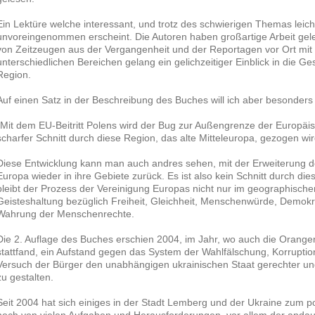
Ein Lektüre welche interessant, und trotz des schwierigen Themas leicht
unvoreingenommen erscheint. Die Autoren haben großartige Arbeit gele
von Zeitzeugen aus der Vergangenheit und der Reportagen vor Ort mit
unterschiedlichen Bereichen gelang ein gelichzeitiger Einblick in die 
Region.
Auf einen Satz in der Beschreibung des Buches will ich aber besonders
„Mit dem EU-Beitritt Polens wird der Bug zur Außengrenze der Europäi
scharfer Schnitt durch diese Region, das alte Mitteleuropa, gezogen wir
Diese Entwicklung kann man auch andres sehen, mit der Erweiterung 
Europa wieder in ihre Gebiete zurück. Es ist also kein Schnitt durch d
bleibt der Prozess der Vereinigung Europas nicht nur im geographische
Geisteshaltung bezüglich Freiheit, Gleichheit, Menschenwürde, Demokra
Wahrung der Menschenrechte.
Die 2. Auflage des Buches erschien 2004, im Jahr, wo auch die Orangen
stattfand, ein Aufstand gegen das System der Wahlfälschung, Korruption
Versuch der Bürger den unabhängigen ukrainischen Staat gerechter un
zu gestalten.
Seit 2004 hat sich einiges in der Stadt Lemberg und der Ukraine zum pos