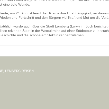
noch von vielen Aufgaben und Herausforderungen, vor allem der andau
ist eine tiefe Wunde.
Heute, am 24. August feiert die Ukraine ihre Unabhängigkeit, an diese
Frieden und Fortschritt und den Bürgern viel Kraft und Mut um die Ver
Natürlich wurde auch über die Stadt Lemberg (Lwiw) im Buch berichtet u
diese reizende Stadt in der Westukraine auf einer Städtetour zu besuc
Geschichte und die schöne Architektur kennenzulernen.
INE, LEMBERG REISEN