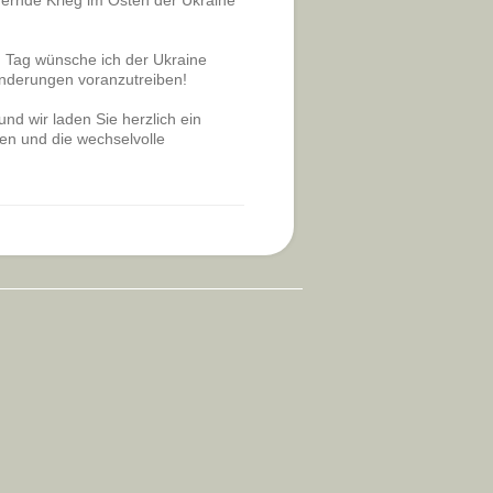
ernde Krieg im Osten der Ukraine
m Tag wünsche ich der Ukraine
änderungen voranzutreiben!
nd wir laden Sie herzlich ein
hen und die wechselvolle