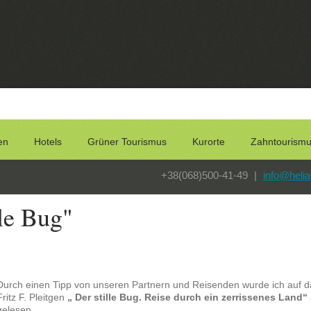
en
Hotels
Grüner Tourismus
Kurorte
Zahntourism
+38(068)500-41-49
|
info@helia
le Bug"
Durch einen Tipp von unseren Partnern und Reisenden wurde ich auf da
Fritz F. Pleitgen
„ Der stille Bug. Reise durch ein zerrissenes Land“
gelesen.